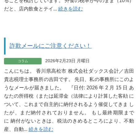
ることを検討しています。 外食の税率が今のまま（10%）
だと、店内飲食とテイ...
続きを読む
詐欺メールにご注意ください！
2026年2月23日 月曜日
コラム
こんにちは。 香川県高松市 株式会社ダックス会計／吉田
貴志税理士事務所の吉田です。 先日、私の事務所にこのよ
うなメールが届きました。 『日付: 2026 年 2 月 15 日 あ
なたの所得稅（または延滞金（法律により計算した客勛 に
ついて、これまで自主的に納付されるよう催促してきま し
たが、まだ納付されておりません。 もし最終期限まで
に 納付がないときは、税法のきめるところにより、不動
産、自動...
続きを読む